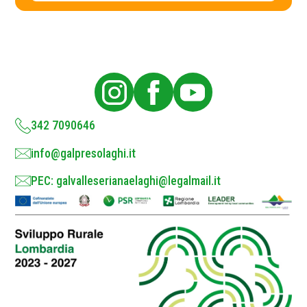
c
y
P
o
l
i
c
y
*
342 7090646
info@galpresolaghi.it
PEC: galvalleserianaelaghi@legalmail.it