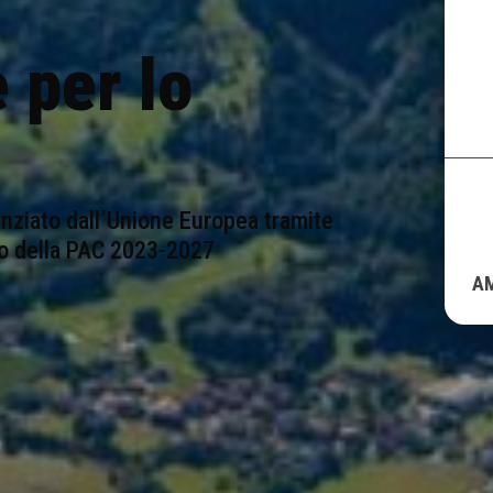
 per lo
anziato dall’Unione Europea tramite
co della PAC 2023-2027
A