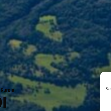
Ben
 Rurale
I