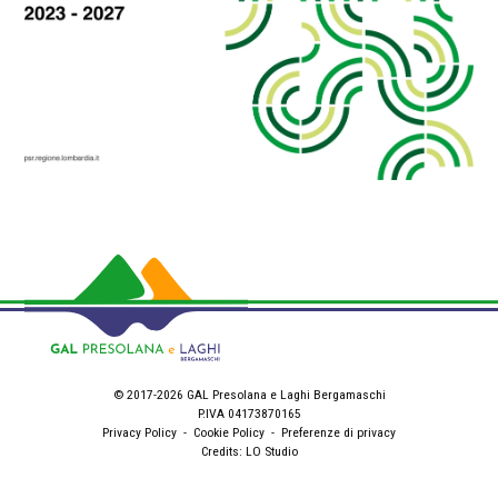
© 2017-2026 GAL Presolana e Laghi Bergamaschi
P.IVA 04173870165
Privacy Policy
-
Cookie Policy
-
Preferenze di privacy
Credits:
LO Studio