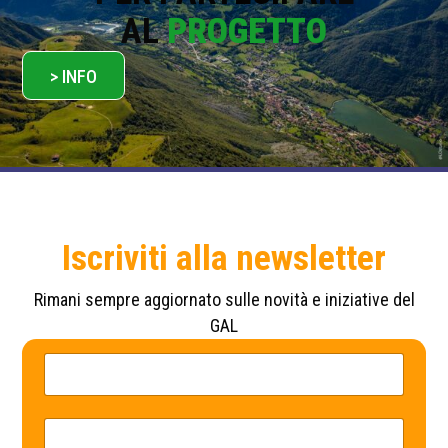
AL
PROGETTO
> INFO
Iscriviti alla newsletter
Rimani sempre aggiornato sulle novità e iniziative del
GAL
N
E
o
m
m
a
e
i
*
l
E
*
m