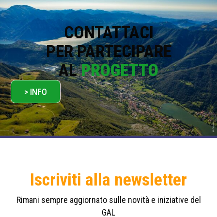
c
y
*
CONTATTACI
PER PARTECIPARE
AL
PROGETTO
> INFO
Iscriviti alla newsletter
Rimani sempre aggiornato sulle novità e iniziative del
GAL