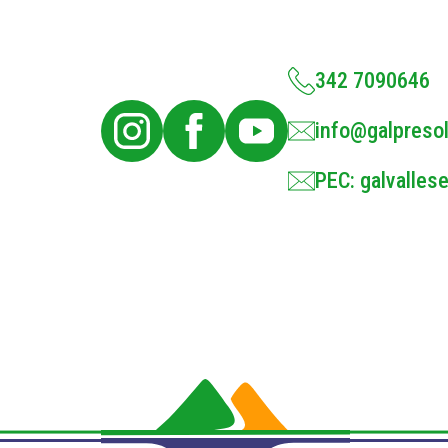
342 7090646
info@galpresol
PEC: galvallese