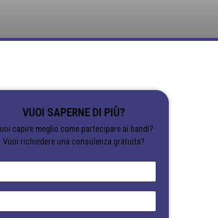
VUOI SAPERNE DI PIÙ?
uoi capire meglio come partecipare ai bandi?
Vuoi richiedere una consulenza gratuita?