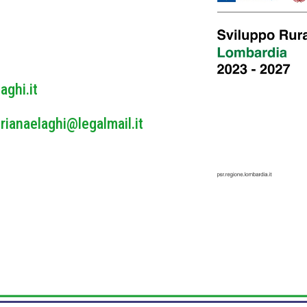
y
*
aghi.it
rianaelaghi@legalmail.it