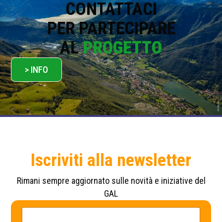
*
CONTATTACI
PER PARTECIPARE
AL
PROGETTO
> INFO
Iscriviti alla newsletter
Rimani sempre aggiornato sulle novità e iniziative del
GAL
*
N
*
o