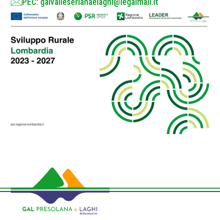
PEC: galvalleserianaelaghi@legalmail.it