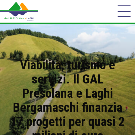
Viabilità, turismo e
servizi. Il GAL
Presolana e Laghi
Bergamaschi finanzia
17 progetti per quasi 2