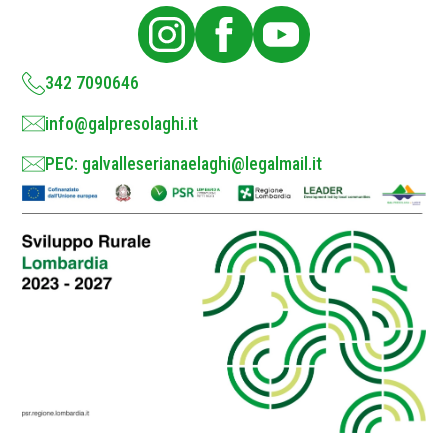
i
c
y
*
342 7090646
info@galpresolaghi.it
PEC: galvalleserianaelaghi@legalmail.it