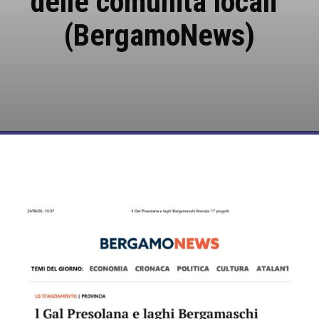
delle comunità locali”
(BergamoNews)