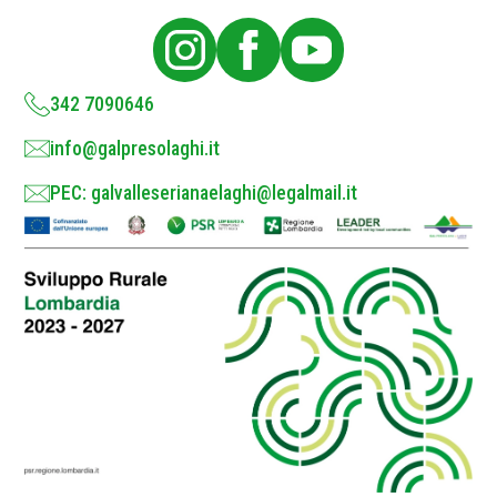
l
i
c
y
*
342 7090646
info@galpresolaghi.it
PEC: galvalleserianaelaghi@legalmail.it