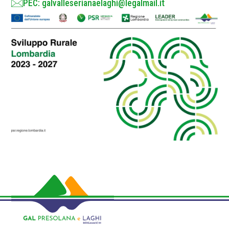
PEC: galvalleserianaelaghi@legalmail.it