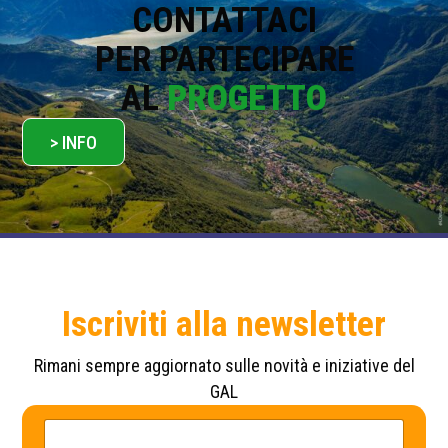
*
CONTATTACI
PER PARTECIPARE
AL
PROGETTO
> INFO
Iscriviti alla newsletter
Rimani sempre aggiornato sulle novità e iniziative del
GAL
*
N
*
o