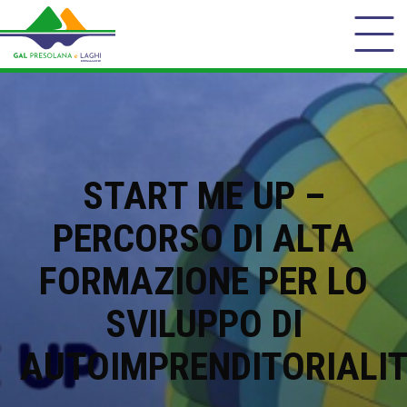
START ME UP –
PERCORSO DI ALTA
FORMAZIONE PER LO
SVILUPPO DI
AUTOIMPRENDITORIALI