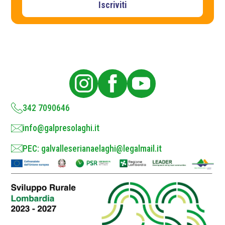
P
v
Iscriviti
r
a
i
c
v
a
y
c
P
y
o
l
i
c
y
*
342 7090646
info@galpresolaghi.it
PEC: galvalleserianaelaghi@legalmail.it