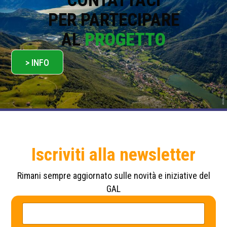
CONTATTACI
PER PARTECIPARE
AL
PROGETTO
> INFO
Iscriviti alla newsletter
Rimani sempre aggiornato sulle novità e iniziative del
GAL
N
P
o
o
m
l