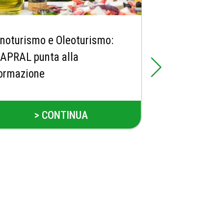
noturismo e Oleoturismo:
APRAL punta alla
ormazione
> CONTINUA
Nuova inizi
UP di Berga