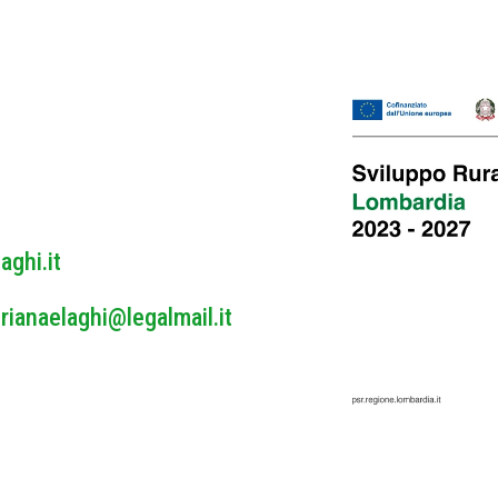
y
P
o
l
i
c
y
*
aghi.it
rianaelaghi@legalmail.it