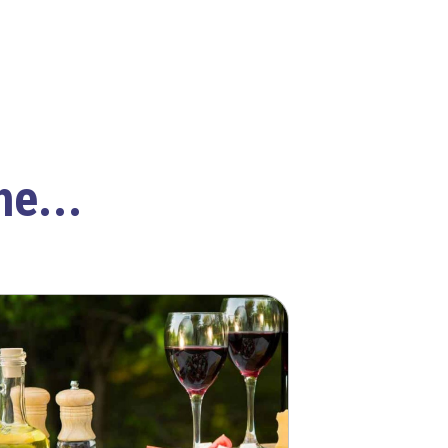
he...