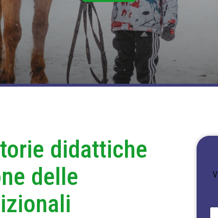
ttorie didattiche
one delle
V
izionali
N