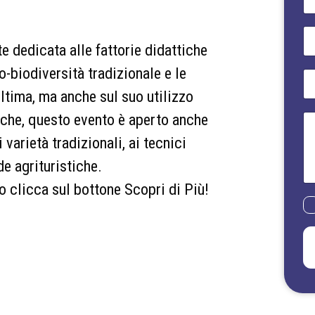
o
m
e
E
*
m
 dedicata alle fattorie didattiche
a
o-biodiversità tradizionale e le
i
T
l
e
ltima, ma anche sul suo utilizzo
*
l
e
tiche, questo evento è aperto anche
M
f
e
o
 varietà tradizionali, ai tecnici
s
n
s
e agrituristiche.
o
a
*
g
o clicca sul bottone Scopri di Più!
g
P
i
r
o
i
v
a
c
y
P
o