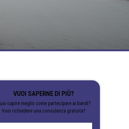
VUOI SAPERNE DI PIÙ?
uoi capire meglio come partecipare ai bandi?
Vuoi richiedere una consulenza gratuita?