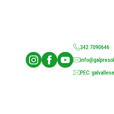
342 7090646
info@galpresol
PEC: galvallese