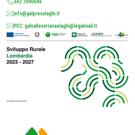
342 7090646
info@galpresolaghi.it
PEC: galvalleserianaelaghi@legalmail.it