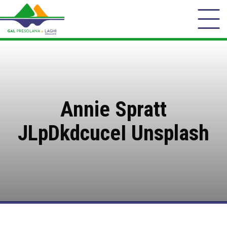
Annie Spratt
JLpDkdcuceI Unsplash