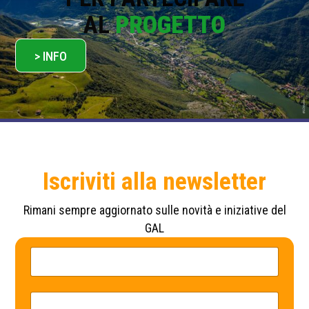
AL
PROGETTO
> INFO
Iscriviti alla newsletter
Rimani sempre aggiornato sulle novità e iniziative del
GAL
N
E
o
m
m
a
e
i
*
l
E
P
m