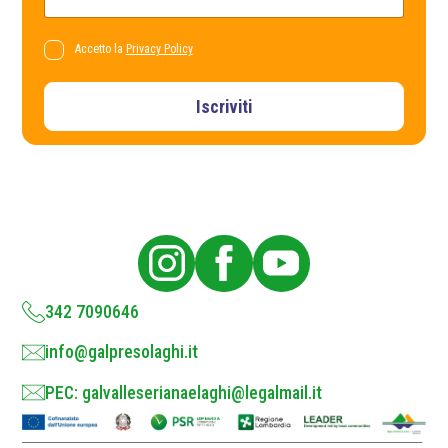
o
a
l
i
i
l
P
Accetto la
Privacy Policy
c
*
r
y
*
i
v
Iscriviti
a
c
y
P
o
l
i
c
y
*
342 7090646
info@galpresolaghi.it
PEC: galvalleserianaelaghi@legalmail.it