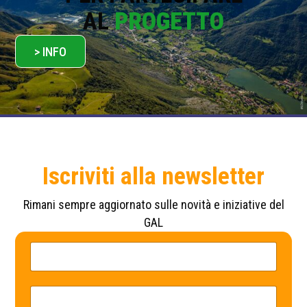
AL
PROGETTO
> INFO
Iscriviti alla newsletter
Rimani sempre aggiornato sulle novità e iniziative del
GAL
N
P
o
o
m
l
e
i
*
c
E
y
m