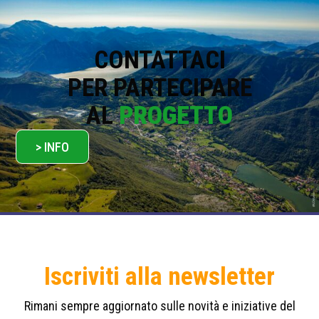
i
c
y
*
CONTATTACI
PER PARTECIPARE
AL
PROGETTO
> INFO
Iscriviti alla newsletter
Rimani sempre aggiornato sulle novità e iniziative del