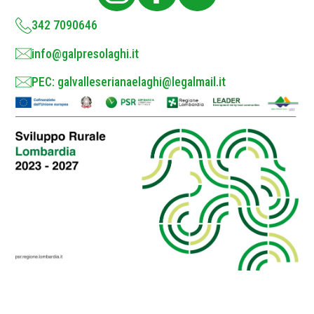
y
*
342 7090646
info@galpresolaghi.it
PEC: galvalleserianaelaghi@legalmail.it