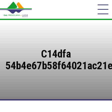
C14dfa
54b4e67b58f64021ac21e