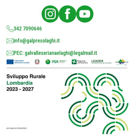
l
i
c
y
*
342 7090646
info@galpresolaghi.it
PEC: galvalleserianaelaghi@legalmail.it