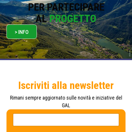
PER PARTECIPARE
AL
PROGETTO
> INFO
Iscriviti alla newsletter
Rimani sempre aggiornato sulle novità e iniziative del
GAL
N
N
o
o
m
m
e
e