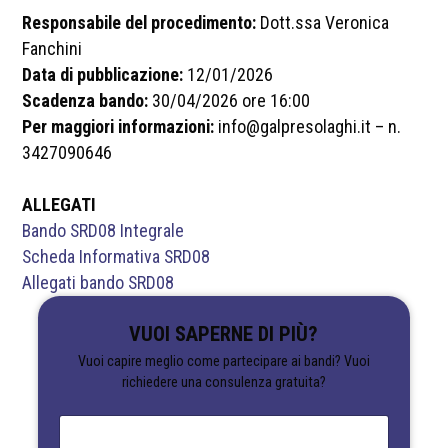
Responsabile del procedimento:
Dott.ssa Veronica
Fanchini
Data di pubblicazione:
12/01/2026
Scadenza bando:
30/04/2026 ore 16:00
Per maggiori informazioni:
info@galpresolaghi.it – n.
3427090646
ALLEGATI
Bando SRD08 Integrale
Scheda Informativa SRD08
Allegati bando SRD08
VUOI SAPERNE DI PIÙ?
Vuoi capire meglio come partecipare ai bandi? Vuoi
richiedere una consulenza gratuita?
N
o