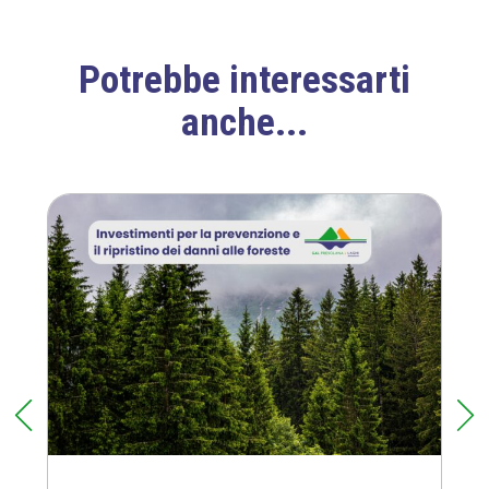
i
c
y
Potrebbe interessarti
*
anche...