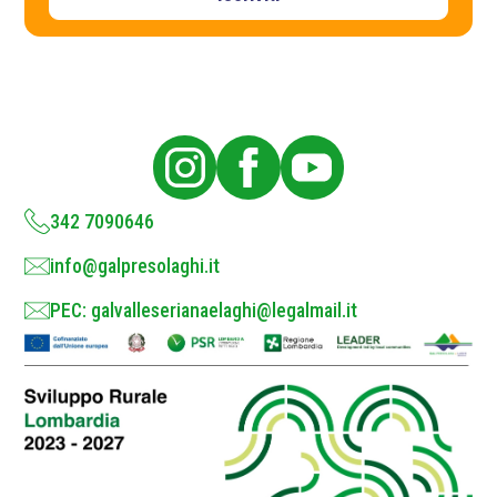
r
a
i
c
v
a
y
c
P
y
o
l
i
c
y
*
342 7090646
info@galpresolaghi.it
PEC: galvalleserianaelaghi@legalmail.it