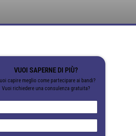
VUOI SAPERNE DI PIÙ?
uoi capire meglio come partecipare ai bandi?
Vuoi richiedere una consulenza gratuita?