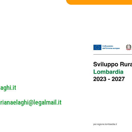
v
i
a
c
c
y
y
P
o
l
i
c
y
*
aghi.it
rianaelaghi@legalmail.it