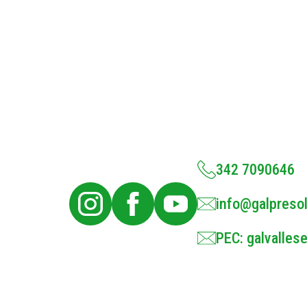
342 7090646
info@galpresol
PEC: galvallese