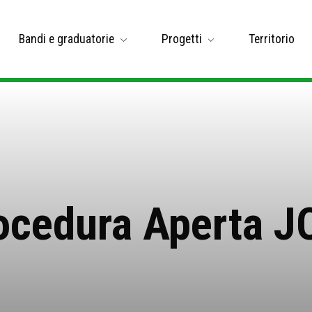
Bandi e graduatorie
Progetti
Territorio
ocedura Aperta J