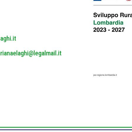
y
*
aghi.it
rianaelaghi@legalmail.it