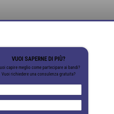
VUOI SAPERNE DI PIÙ?
uoi capire meglio come partecipare ai bandi?
Vuoi richiedere una consulenza gratuita?