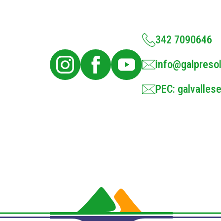
342 7090646
info@galpresol
PEC: galvallese