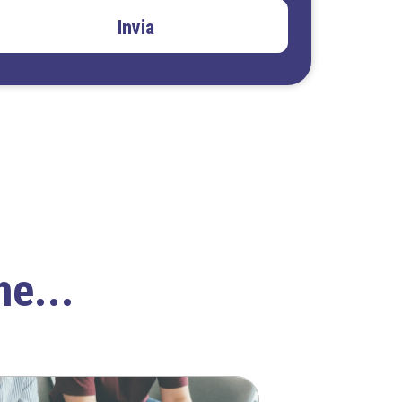
Invia
he...