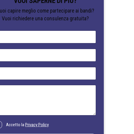
VUOI SAPERNE DI PIÙ?
uoi capire meglio come partecipare ai bandi?
Vuoi richiedere una consulenza gratuita?
Accetto la
Privacy Policy