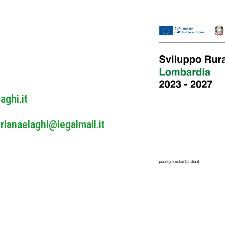
o
l
i
c
y
*
aghi.it
rianaelaghi@legalmail.it