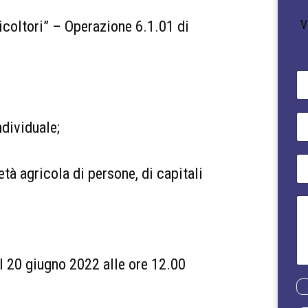
icoltori” – Operazione 6.1.01 di
V
N
o
m
e
E
ndividuale;
*
m
a
i
T
l
tà agricola di persone, di capitali
e
*
l
e
M
f
e
o
s
n
s
o
a
*
 20 giugno 2022 alle ore 12.00
g
g
P
i
r
o