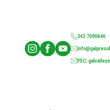
342 7090646
info@galpresol
PEC: galvallese