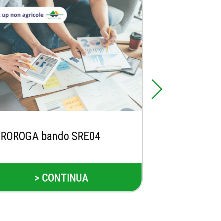
ROROGA bando SRE04
Apertura se
bando SRH0
> CONTINUA
> 