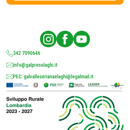
c
y
P
o
l
i
c
y
*
342 7090646
info@galpresolaghi.it
PEC: galvalleserianaelaghi@legalmail.it