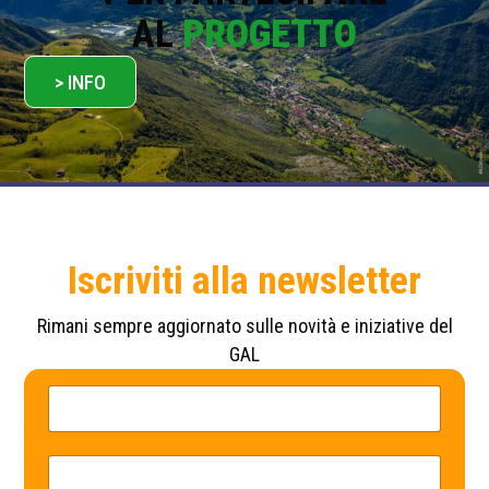
AL
PROGETTO
> INFO
Iscriviti alla newsletter
Rimani sempre aggiornato sulle novità e iniziative del
GAL
N
*
o
P
m
r
e
i
*
v
E
a
m