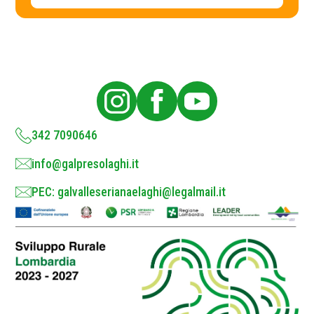
a
c
y
P
o
l
i
c
y
*
342 7090646
info@galpresolaghi.it
PEC: galvalleserianaelaghi@legalmail.it