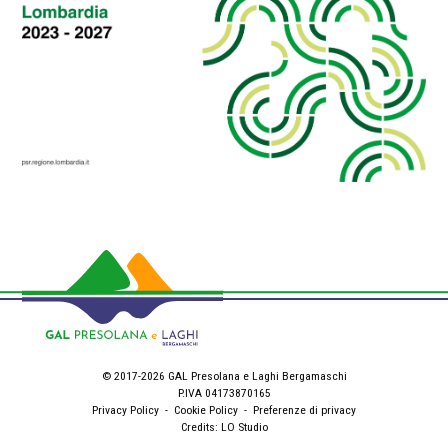
© 2017-2026 GAL Presolana e Laghi Bergamaschi
P.IVA 04173870165
Privacy Policy
-
Cookie Policy
-
Preferenze di privacy
Credits:
LO Studio