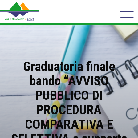
Graduatoria finale
bando “AVVISO
PUBBLICO DI
PROCEDURA
COMPARATIVA E