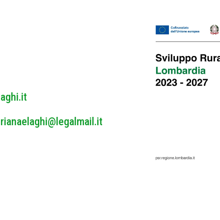
o
l
i
c
y
*
aghi.it
rianaelaghi@legalmail.it