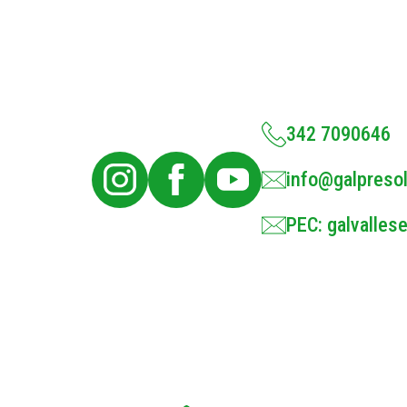
342 7090646
info@galpresol
PEC: galvallese