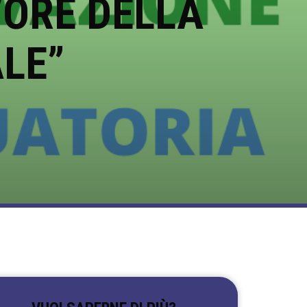
VORE DELLA
LE”