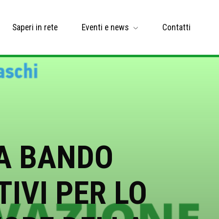
Saperi in rete
Eventi e news
Contatti
VA BANDO
TIVI PER LO