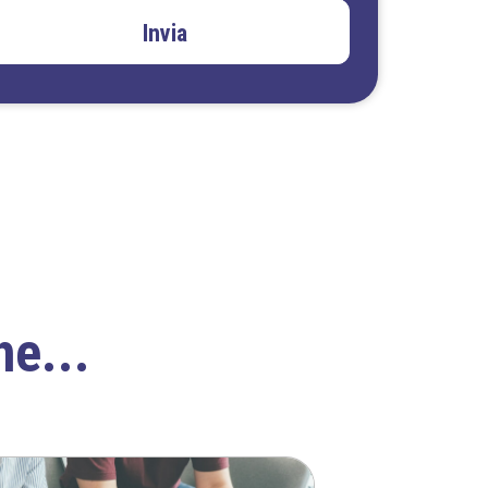
Invia
he...