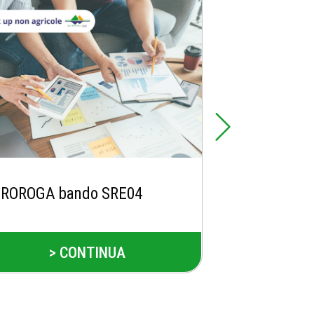
ROROGA bando SRE04
Apertura se
bando SRH0
> CONTINUA
> 