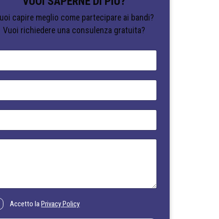
VUOI SAPERNE DI PIÙ?
uoi capire meglio come partecipare ai bandi?
Vuoi richiedere una consulenza gratuita?
Accetto la
Privacy Policy