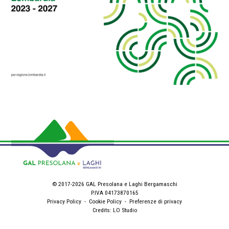
© 2017-2026 GAL Presolana e Laghi Bergamaschi
P.IVA 04173870165
Privacy Policy
-
Cookie Policy
-
Preferenze di privacy
Credits:
LO Studio