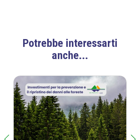
P
o
l
i
c
y
Potrebbe interessarti
*
anche...