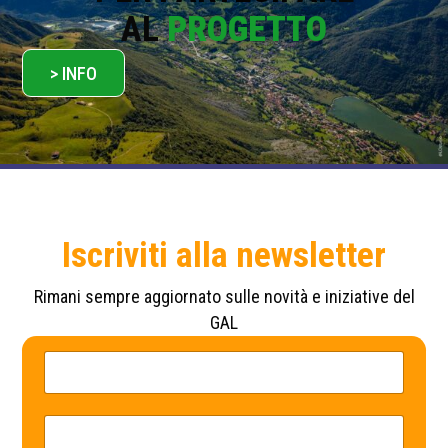
AL
PROGETTO
> INFO
Iscriviti alla newsletter
Rimani sempre aggiornato sulle novità e iniziative del
GAL
N
P
o
o
m
l
e
i
*
c
E
y
m
*