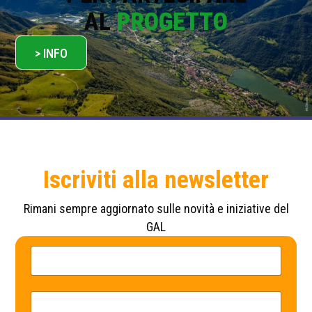
AL
PROGETTO
> INFO
Iscriviti alla newsletter
Rimani sempre aggiornato sulle novità e iniziative del
GAL
N
N
o
o
m
m
e
e
*
*
E
N
m