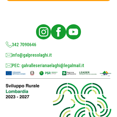
c
y
P
o
l
i
c
y
*
342 7090646
info@galpresolaghi.it
PEC: galvalleserianaelaghi@legalmail.it