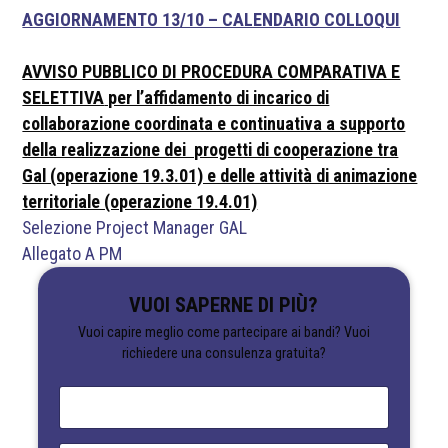
AGGIORNAMENTO 13/10 – CALENDARIO COLLOQUI
AVVISO PUBBLICO DI PROCEDURA COMPARATIVA E
SELETTIVA
per l’affidamento di incarico di
collaborazione coordinata e continuativa a supporto
della realizzazione dei progetti di cooperazione tra
Gal (operazione 19.3.01) e delle attività di animazione
territoriale (operazione 19.4.01)
Selezione Project Manager GAL
Allegato A PM
VUOI SAPERNE DI PIÙ?
Vuoi capire meglio come partecipare ai bandi? Vuoi
richiedere una consulenza gratuita?
N
o
m
e