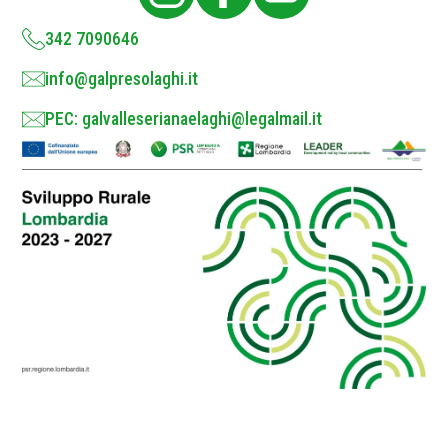
y
*
342 7090646
info@galpresolaghi.it
PEC: galvalleserianaelaghi@legalmail.it