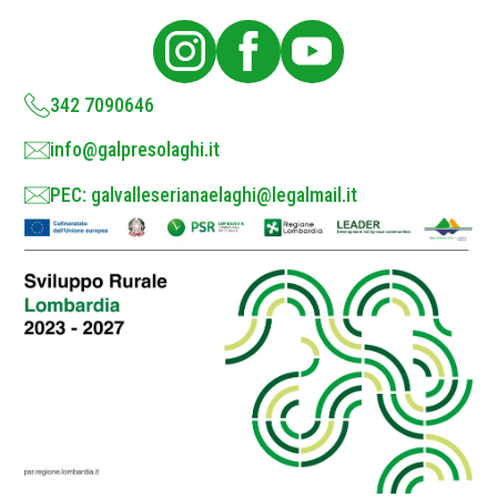
l
i
c
y
*
342 7090646
info@galpresolaghi.it
PEC: galvalleserianaelaghi@legalmail.it