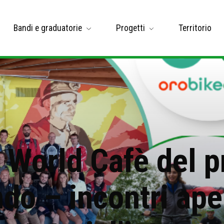
Bandi e graduatorie
Progetti
Territorio
i World Cafè del 
o – incontri apert