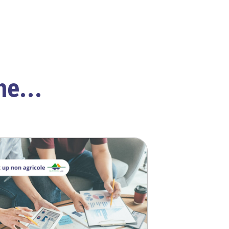
he...