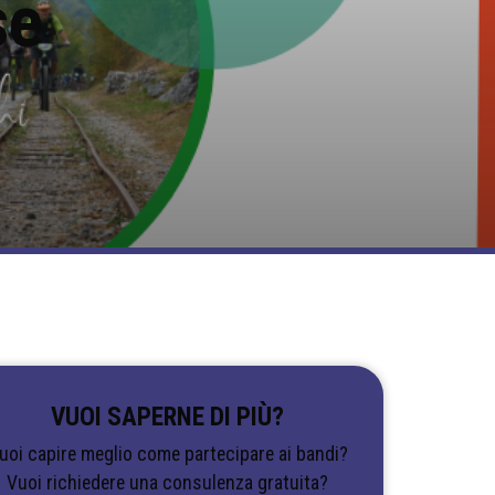
se
VUOI SAPERNE DI PIÙ?
uoi capire meglio come partecipare ai bandi?
Vuoi richiedere una consulenza gratuita?