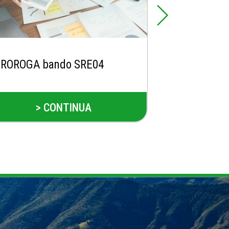
ROROGA bando SRE04
Apertura se
bando SRH0
> CONTINUA
> 