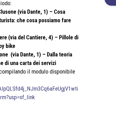
y
riodo:
P
lusone (via Dante, 1) – Cosa
o
l
oturista: che cosa possiamo fare
i
c
y
*
 (via del Cantiere, 4) – Pillole di
by bike
ne (via Dante, 1) – Dalla teoria
e di una carta dei servizi
 compilando il modulo disponibile
1FAIpQLSfd4j_NJm3Cq6aFeUgjV1wti
m?usp=sf_link