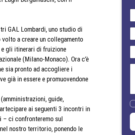
N
o
m
e
tri GAL Lombardi, uno studio di
E
*
m
co volto a creare un collegamento
a
i
 gli itinerari di fruizione
T
l
e
*
nazionale (Milano-Monaco). Ora c’è
l
e
M
he sia pronto ad accogliere i
f
e
o
s
tive già in essere e promuovendone
n
s
o
a
*
g
e (amministrazioni, guide,
g
P
i
partecipare ai seguenti 3 incontri in
r
o
i
i – ci confronteremo sul
v
a
nel nostro territorio, ponendo le
c