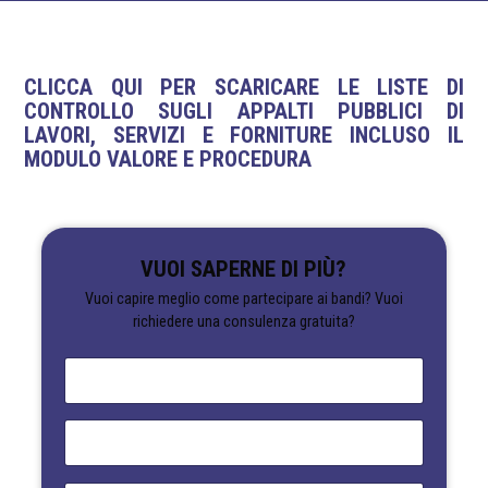
CLICCA QUI PER SCARICARE LE LISTE DI
CONTROLLO SUGLI APPALTI PUBBLICI DI
LAVORI, SERVIZI E FORNITURE INCLUSO IL
MODULO VALORE E PROCEDURA
VUOI SAPERNE DI PIÙ?
Vuoi capire meglio come partecipare ai bandi? Vuoi
richiedere una consulenza gratuita?
N
o
m
e
E
*
m
a
i