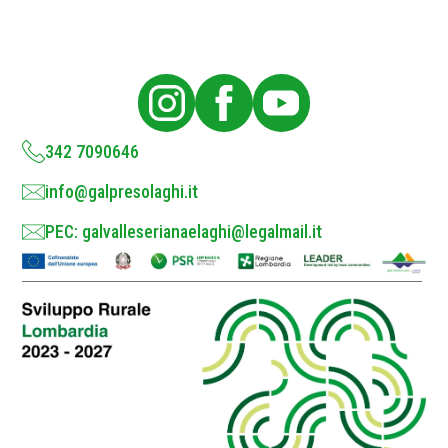
y
P
o
l
i
c
y
*
342 7090646
info@galpresolaghi.it
PEC: galvalleserianaelaghi@legalmail.it