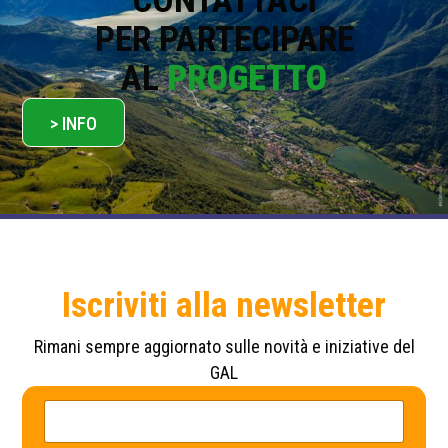
CONTATTACI
PER PARTECIPARE
AL
PROGETTO
> INFO
Iscriviti alla newsletter
Rimani sempre aggiornato sulle novità e iniziative del
GAL
P
N
o
o
l
m