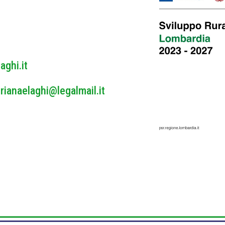
y
*
aghi.it
rianaelaghi@legalmail.it