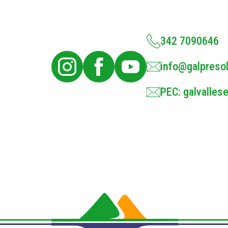
342 7090646
info@galpresol
PEC: galvallese