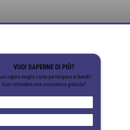
VUOI SAPERNE DI PIÙ?
uoi capire meglio come partecipare ai bandi?
Vuoi richiedere una consulenza gratuita?