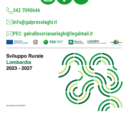
y
*
342 7090646
info@galpresolaghi.it
PEC: galvalleserianaelaghi@legalmail.it