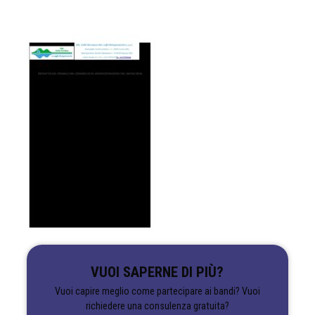
VUOI SAPERNE DI PIÙ?
Vuoi capire meglio come partecipare ai bandi? Vuoi
richiedere una consulenza gratuita?