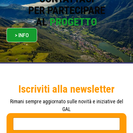
PER PARTECIPARE
AL
PROGETTO
> INFO
Iscriviti alla newsletter
Rimani sempre aggiornato sulle novità e iniziative del
GAL
P
N
r
o
i
m
v
e