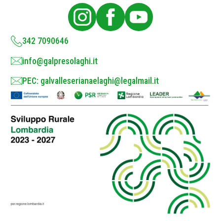
i
c
y
*
342 7090646
info@galpresolaghi.it
PEC: galvalleserianaelaghi@legalmail.it