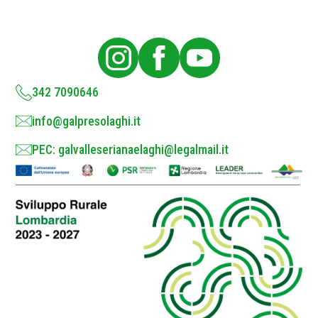
o
l
i
c
y
*
342 7090646
info@galpresolaghi.it
PEC: galvalleserianaelaghi@legalmail.it