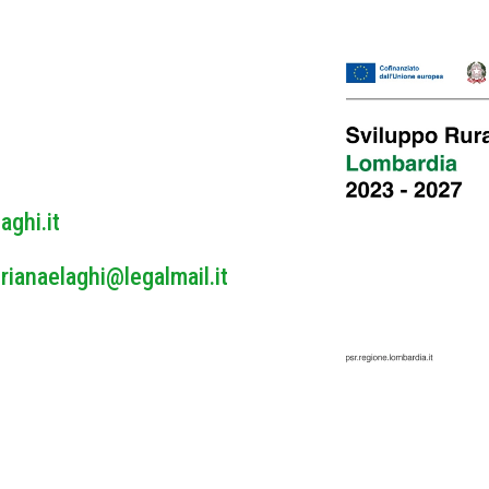
o
l
i
c
y
*
aghi.it
rianaelaghi@legalmail.it