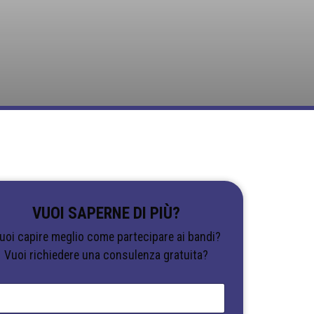
VUOI SAPERNE DI PIÙ?
uoi capire meglio come partecipare ai bandi?
Vuoi richiedere una consulenza gratuita?