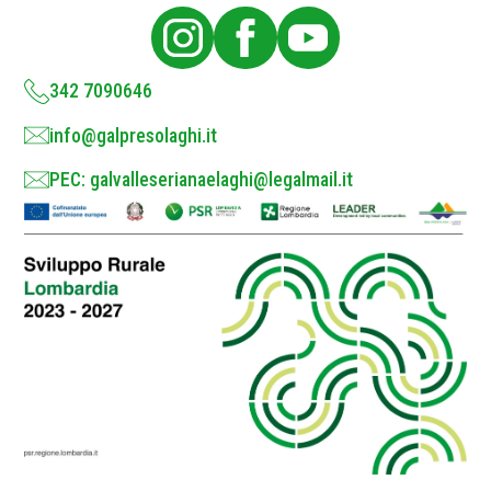
i
c
y
*
342 7090646
info@galpresolaghi.it
PEC: galvalleserianaelaghi@legalmail.it