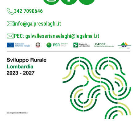
y
*
342 7090646
info@galpresolaghi.it
PEC: galvalleserianaelaghi@legalmail.it