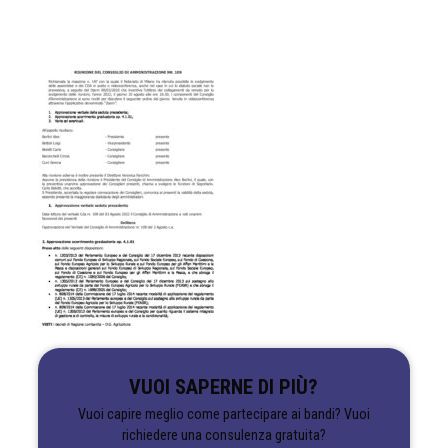
VUOI SAPERNE DI PIÙ?
Vuoi capire meglio come partecipare ai bandi? Vuoi
richiedere una consulenza gratuita?