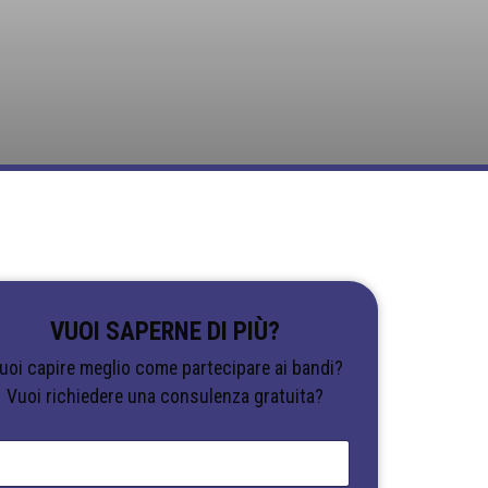
VUOI SAPERNE DI PIÙ?
uoi capire meglio come partecipare ai bandi?
Vuoi richiedere una consulenza gratuita?