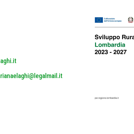
o
l
i
c
y
*
aghi.it
rianaelaghi@legalmail.it