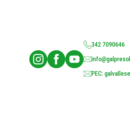
342 7090646
info@galpresol
PEC: galvallese