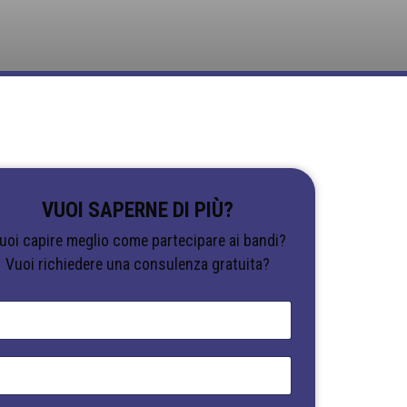
VUOI SAPERNE DI PIÙ?
uoi capire meglio come partecipare ai bandi?
Vuoi richiedere una consulenza gratuita?