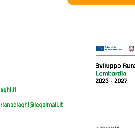
v
a
c
y
P
o
l
i
c
y
*
aghi.it
rianaelaghi@legalmail.it