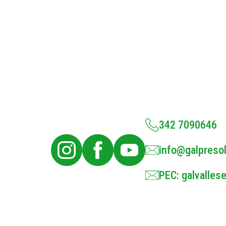
342 7090646
info@galpresol
PEC: galvallese