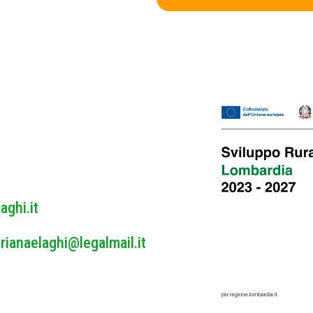
v
y
a
c
y
P
o
l
i
c
y
*
aghi.it
rianaelaghi@legalmail.it