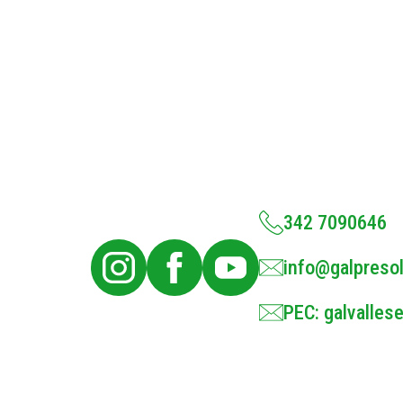
342 7090646
info@galpresol
PEC: galvallese