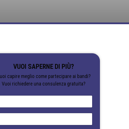
VUOI SAPERNE DI PIÙ?
uoi capire meglio come partecipare ai bandi?
Vuoi richiedere una consulenza gratuita?